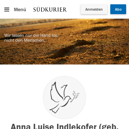
Menü
Anmelden
Abo
Wir lassen nur die Hand los,
nicht den Menschen.
Anna Luise Indlekofer (geb.