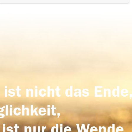
 ist nicht das Ende,
lichkeit,
 ist nur die Wende,