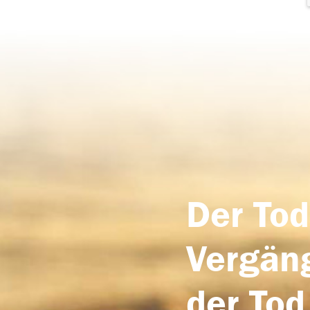
Der Tod
Vergäng
der Tod