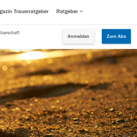
gazin Trauerratgeber
Ratgeber
barschaft
Anmelden
Zum
Abo