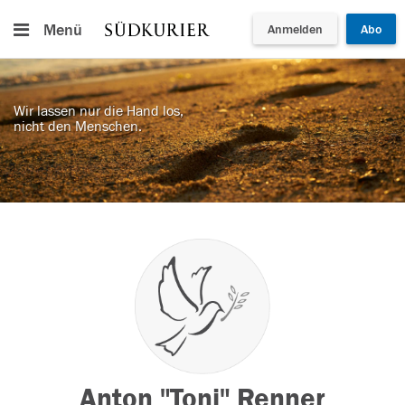
Menü
Anmelden
Abo
Wir lassen nur die Hand los,
nicht den Menschen.
Anton "Toni" Renner