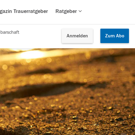
gazin Trauerratgeber
Ratgeber
barschaft
Anmelden
Zum
Abo