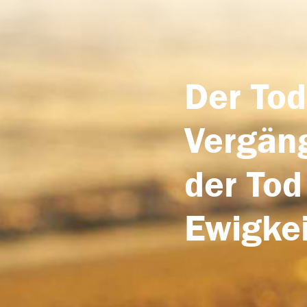
Der Tod
Vergäng
der Tod
Ewigkei