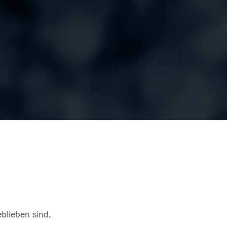
eblieben sind.