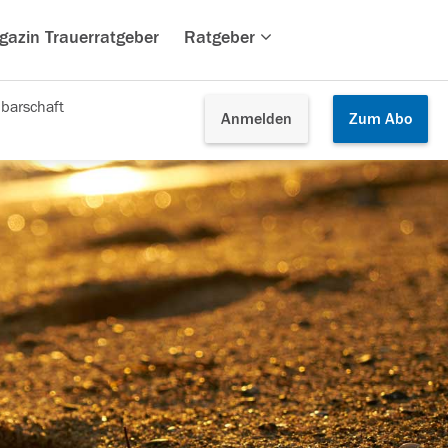
gazin Trauerratgeber
Ratgeber
barschaft
Anmelden
Zum
Abo