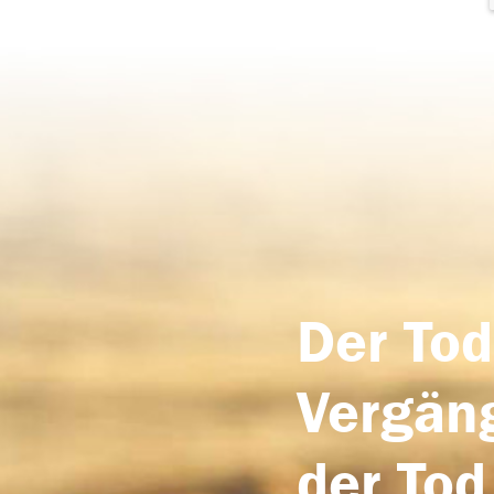
Der Tod
Vergäng
der Tod