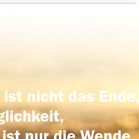
 ist nicht das Ende,
lichkeit,
 ist nur die Wende,