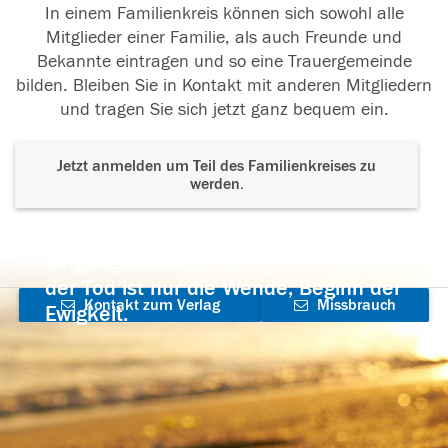
In einem Familienkreis können sich sowohl alle
Mitglieder einer Familie, als auch Freunde und
Bekannte eintragen und so eine Trauergemeinde
bilden. Bleiben Sie in Kontakt mit anderen Mitgliedern
und tragen Sie sich jetzt ganz bequem ein.
Jetzt anmelden um Teil des Familienkreises zu
werden.
Der Tod ist nicht das Ende, nicht die
Vergänglichkeit,
der Tod ist nur die Wende, Beginn der
Kontakt zum Verlag
Missbrauch
Ewigkeit.
aufnehmen
melden