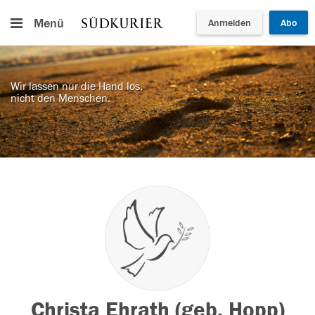
Menü
Anmelden
Abo
Wir lassen nur die Hand los,
nicht den Menschen.
Christa Ehrath (geb. Hopp)