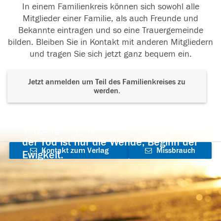
In einem Familienkreis können sich sowohl alle
Mitglieder einer Familie, als auch Freunde und
Bekannte eintragen und so eine Trauergemeinde
bilden. Bleiben Sie in Kontakt mit anderen Mitgliedern
und tragen Sie sich jetzt ganz bequem ein.
Jetzt anmelden um Teil des Familienkreises zu
werden.
Der Tod ist nicht das Ende, nicht die
Vergänglichkeit,
der Tod ist nur die Wende, Beginn der
Kontakt zum Verlag
Missbrauch
Ewigkeit.
aufnehmen
melden