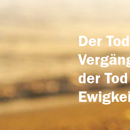
Der Tod
Vergäng
der Tod
Ewigkei