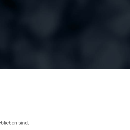
eblieben sind.