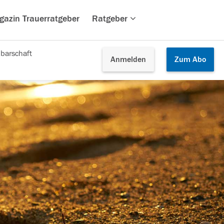
gazin Trauerratgeber
Ratgeber
barschaft
Anmelden
Zum
Abo