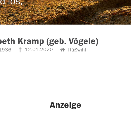
d los,
beth Kramp (geb. Vögele)
12.01.2020
1936
Rüßwihl
Anzeige