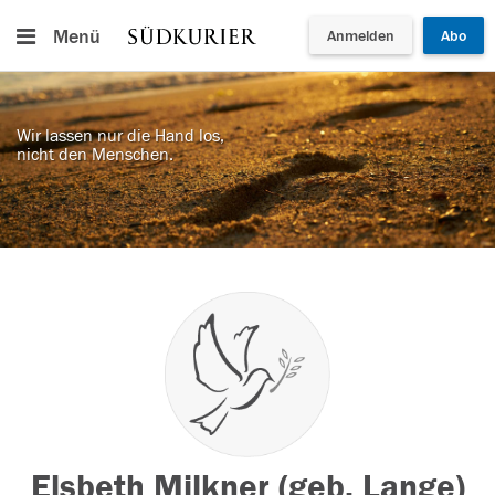
Menü
Anmelden
Abo
Wir lassen nur die Hand los,
nicht den Menschen.
Elsbeth Milkner (geb. Lange)