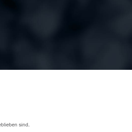
eblieben sind.