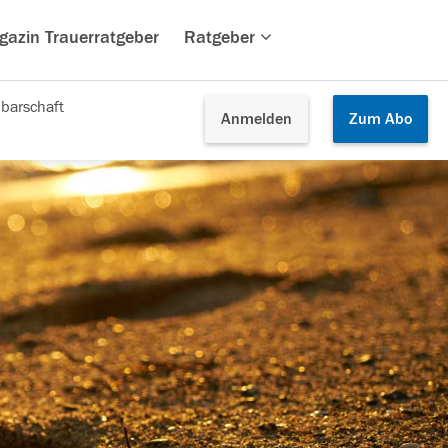
gazin Trauerratgeber
Ratgeber
barschaft
Anmelden
Zum
Abo