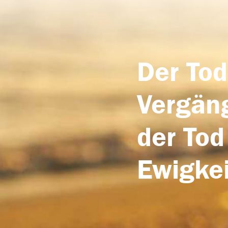
Der Tod
Vergäng
der Tod
Ewigkei