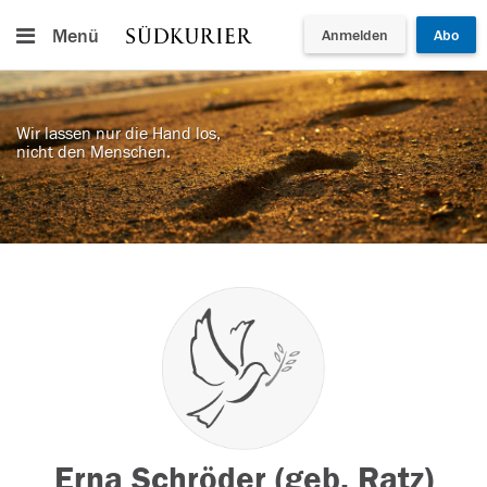
Menü
Anmelden
Abo
Wir lassen nur die Hand los,
nicht den Menschen.
Erna Schröder (geb. Ratz)