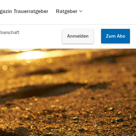
gazin Trauerratgeber
Ratgeber
barschaft
Anmelden
Zum
Abo