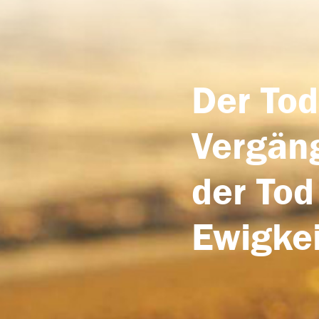
Der Tod
Vergäng
der Tod
Ewigkei