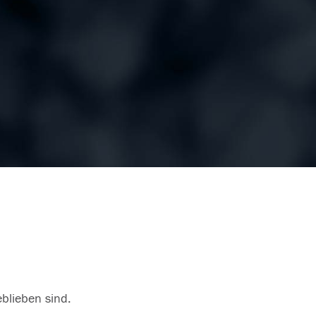
eblieben sind.