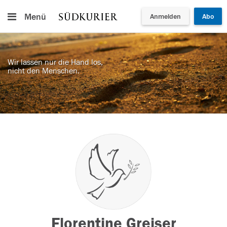
Menü
Anmelden
Abo
Wir lassen nur die Hand los,
nicht den Menschen.
Florentine Greiser