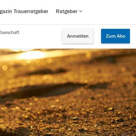
gazin Trauerratgeber
Ratgeber
barschaft
Anmelden
Zum
Abo