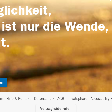
lichkeit,
 ist nur die Wende,
t.
en
I
um
Hilfe & Kontakt
Datenschutz
AGB
Privatsphäre
Accessibility
m
Vertrag widerrufen
A