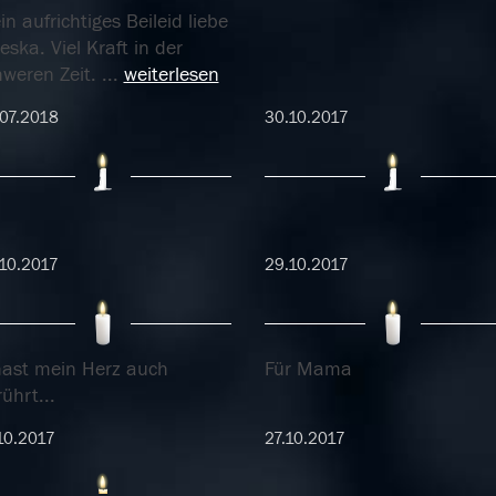
n aufrichtiges Beileid liebe
eska. Viel Kraft in der
hweren Zeit.
...
weiterlesen
07.2018
30.10.2017
10.2017
29.10.2017
.hast mein Herz auch
Für Mama
ührt...
10.2017
27.10.2017