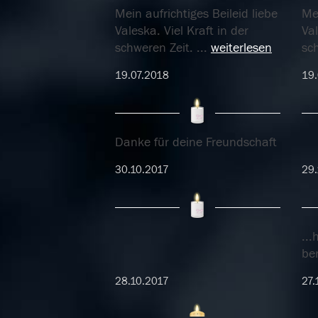
Mein aufrichtiges Beileid liebe
Mei
Valeska. Viel Kraft in der
Val
schweren Zeit.
...
weiterlesen
sc
19.07.2018
19.
Danke für deine Freundschaft
30.10.2017
29.
..
ber
28.10.2017
27.