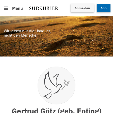
Menü
Anmelden
Abo
Wir lassen nur die Hand los,
nicht den Menschen.
Gertrud Götz (geb. Epting)