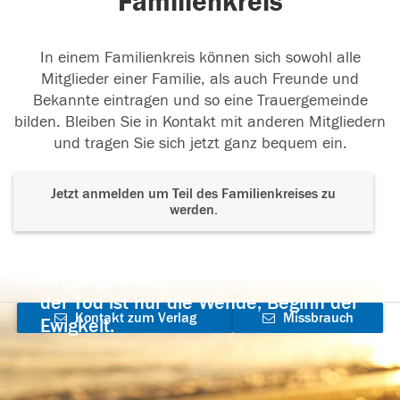
Familienkreis
In einem Familienkreis können sich sowohl alle
Mitglieder einer Familie, als auch Freunde und
Bekannte eintragen und so eine Trauergemeinde
bilden. Bleiben Sie in Kontakt mit anderen Mitgliedern
und tragen Sie sich jetzt ganz bequem ein.
Jetzt anmelden um Teil des Familienkreises zu
werden.
Der Tod ist nicht das Ende, nicht die
Vergänglichkeit,
der Tod ist nur die Wende, Beginn der
Kontakt zum Verlag
Missbrauch
Ewigkeit.
aufnehmen
melden