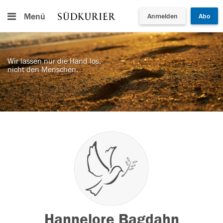
Menü
Anmelden
Abo
Wir lassen nur die Hand los,
nicht den Menschen.
Hannelore Bagdahn