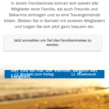
In einem Familienkreis können sich sowohl alle
Mitglieder einer Familie, als auch Freunde und
Bekannte eintragen und so eine Trauergemeinde
bilden. Bleiben Sie in Kontakt mit anderen Mitgliedern
und tragen Sie sich jetzt ganz bequem ein.
Jetzt anmelden um Teil des Familienkreises zu
werden.
Der Tod ist nicht das Ende, nicht die
Vergänglichkeit,
der Tod ist nur die Wende, Beginn der
Kontakt zum Verlag
Missbrauch
Ewigkeit.
aufnehmen
melden