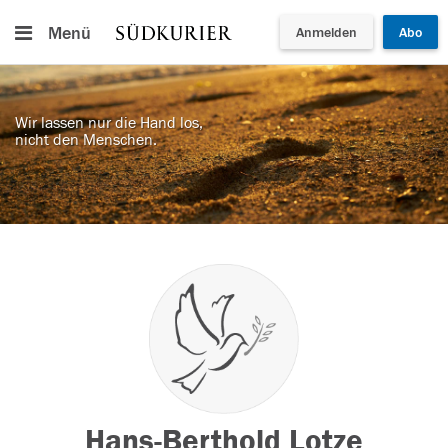
Menü
Anmelden
Abo
Wir lassen nur die Hand los,
nicht den Menschen.
Hans-Berthold Lotze