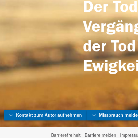
Der Tod
Vergäng
der Tod
Ewigkei
Kontakt zum Autor aufnehmen
Missbrauch meld
Barrierefreiheit
Barriere melden
Impress