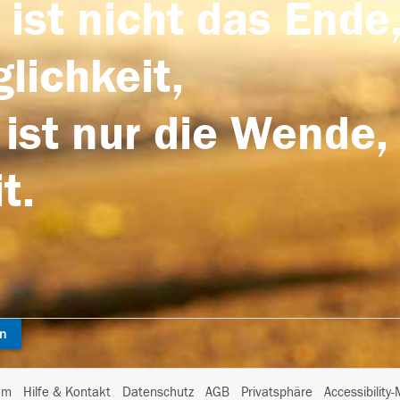
 ist nicht das Ende,
lichkeit,
 ist nur die Wende,
t.
en
I
um
Hilfe & Kontakt
Datenschutz
AGB
Privatsphäre
Accessibility