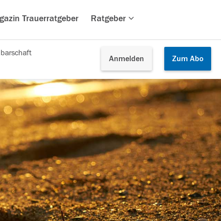
gazin Trauerratgeber
Ratgeber
barschaft
Anmelden
Zum
Abo