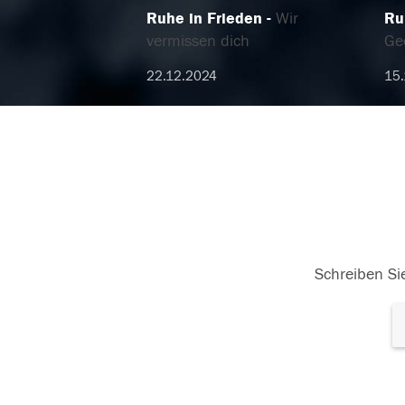
Ruhe in Frieden
Wir
Ru
vermissen dich
Ge
22.12.2024
15.
Schreiben Sie