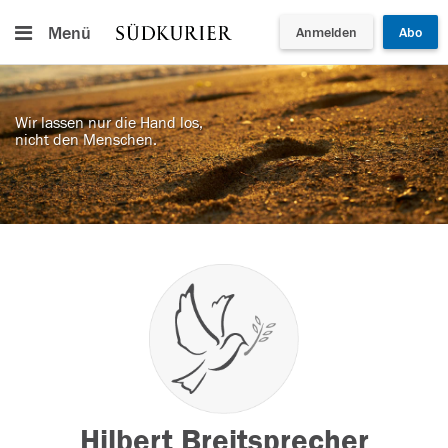
Menü
Anmelden
Abo
Wir lassen nur die Hand los,
nicht den Menschen.
Hilbert Breitsprecher