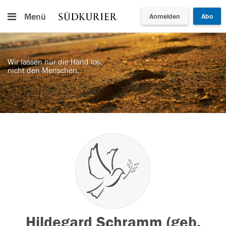
Menü
Anmelden
Abo
Wir lassen nur die Hand los,
nicht den Menschen.
Hildegard Schramm (geb.