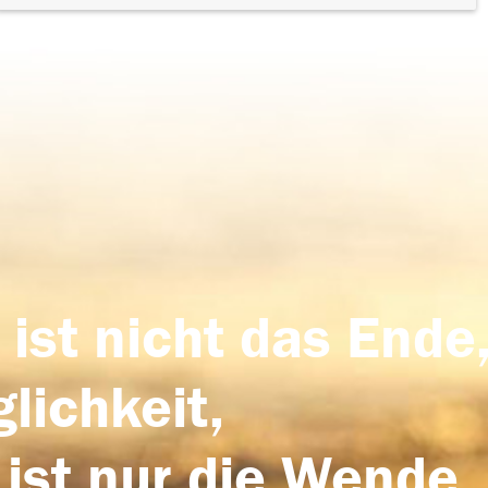
 ist nicht das Ende,
lichkeit,
 ist nur die Wende,