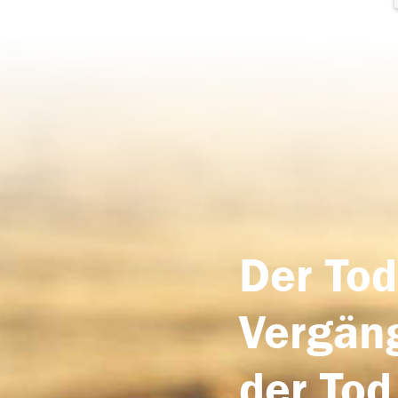
Der Tod
Vergäng
der Tod