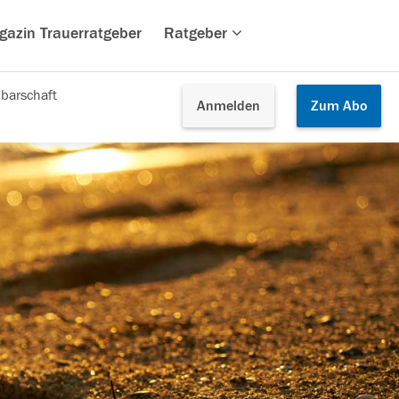
gazin Trauerratgeber
Ratgeber
barschaft
Anmelden
Zum
Abo