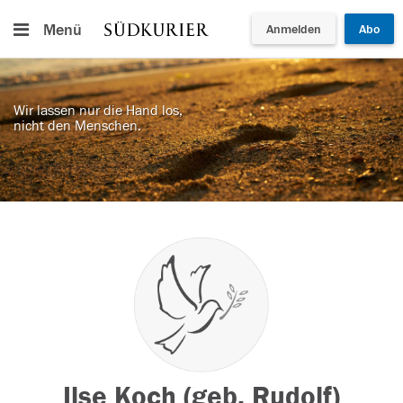
Menü
Anmelden
Abo
Wir lassen nur die Hand los,
nicht den Menschen.
Ilse Koch (geb. Rudolf)