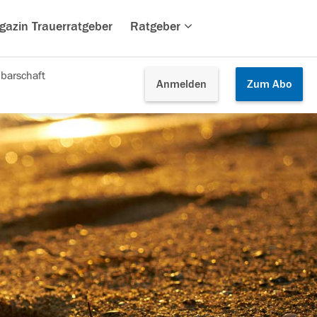
gazin Trauerratgeber
Ratgeber
barschaft
Anmelden
Zum
Abo