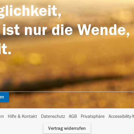
lichkeit,
 ist nur die Wende,
t.
en
I
um
Hilfe & Kontakt
Datenschutz
AGB
Privatsphäre
Accessibility
m
Vertrag widerrufen
A