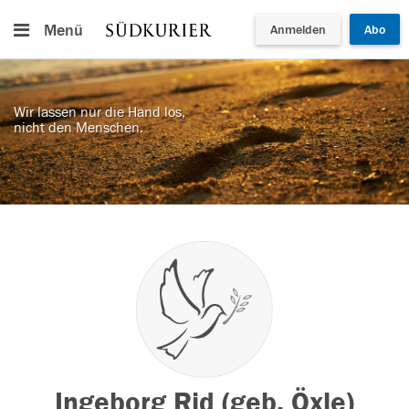
Menü
Anmelden
Abo
Wir lassen nur die Hand los,
nicht den Menschen.
Ingeborg Rid (geb. Öxle)