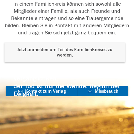
In einem Familienkreis können sich sowohl alle
Mitglieder einer Familie, als auch Freunde und
Bekannte eintragen und so eine Trauergemeinde
bilden. Bleiben Sie in Kontakt mit anderen Mitgliedern
und tragen Sie sich jetzt ganz bequem ein.
Jetzt anmelden um Teil des Familienkreises zu
werden.
Der Tod ist nicht das Ende, nicht die
Vergänglichkeit,
der Tod ist nur die Wende, Beginn der
Kontakt zum Verlag
Missbrauch
Ewigkeit.
aufnehmen
melden