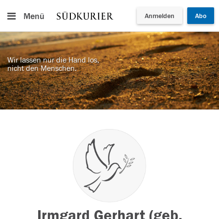
Menü
Anmelden
Abo
Wir lassen nur die Hand los,
nicht den Menschen.
Irmgard Gerhart (geb.