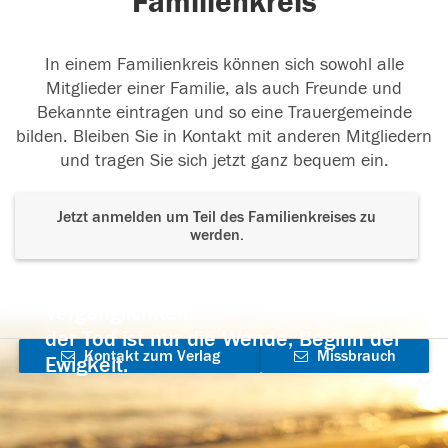
Familienkreis
In einem Familienkreis können sich sowohl alle
Mitglieder einer Familie, als auch Freunde und
Bekannte eintragen und so eine Trauergemeinde
bilden. Bleiben Sie in Kontakt mit anderen Mitgliedern
und tragen Sie sich jetzt ganz bequem ein.
Jetzt anmelden um Teil des Familienkreises zu
werden.
Der Tod ist nicht das Ende, nicht die
Vergänglichkeit,
der Tod ist nur die Wende, Beginn der
Kontakt zum Verlag
Missbrauch
Ewigkeit.
aufnehmen
melden