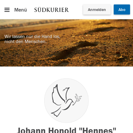
Menü
Anmelden
Abo
Wir lassen nur die Hand los,
nicht den Menschen.
Johann Honold "Hennes"