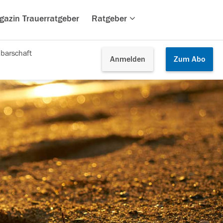
gazin Trauerratgeber
Ratgeber
barschaft
Anmelden
Zum
Abo