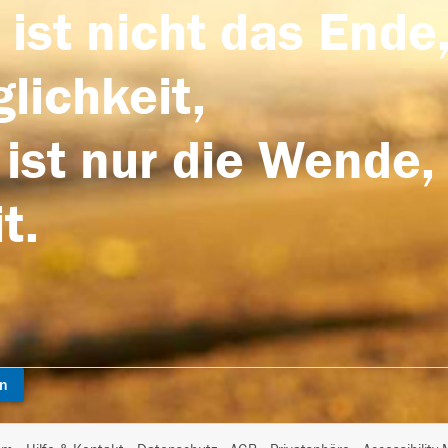
 ist nicht das Ende,
lichkeit,
 ist nur die Wende,
t.
en