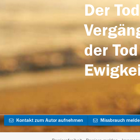
Der Tod
Vergäng
der Tod
Ewigkei
Kontakt zum Autor aufnehmen
Missbrauch meld