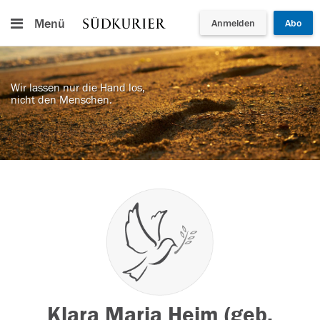
Menü
Anmelden
Abo
Wir lassen nur die Hand los,
nicht den Menschen.
Klara Maria Heim (geb.