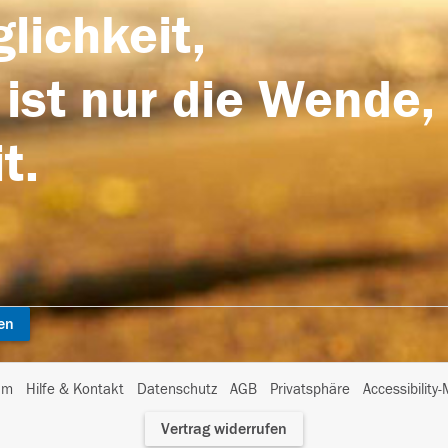
lichkeit,
 ist nur die Wende,
t.
en
I
um
Hilfe & Kontakt
Datenschutz
AGB
Privatsphäre
Accessibility
m
Vertrag widerrufen
A