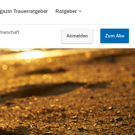
gazin Trauerratgeber
Ratgeber
barschaft
Anmelden
Zum
Abo