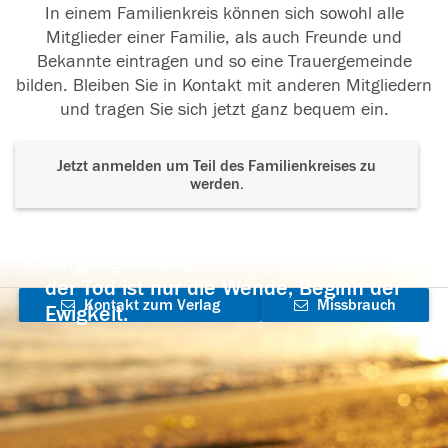
In einem Familienkreis können sich sowohl alle
Mitglieder einer Familie, als auch Freunde und
Bekannte eintragen und so eine Trauergemeinde
bilden. Bleiben Sie in Kontakt mit anderen Mitgliedern
und tragen Sie sich jetzt ganz bequem ein.
Jetzt anmelden um Teil des Familienkreises zu
werden.
Der Tod ist nicht das Ende, nicht die
Vergänglichkeit,
der Tod ist nur die Wende, Beginn der
Kontakt zum Verlag
Missbrauch
Ewigkeit.
aufnehmen
melden