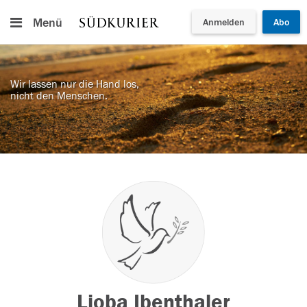
Menü
Anmelden
Abo
Wir lassen nur die Hand los,
nicht den Menschen.
Lioba Ibenthaler