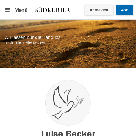
Menü
Anmelden
Abo
Wir lassen nur die Hand los,
nicht den Menschen.
Luise Becker