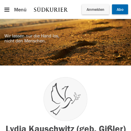
Menü
Anmelden
Abo
Wir lassen nur die Hand los,
nicht den Menschen.
Lydia Kauschwitz (geb. Gißler)