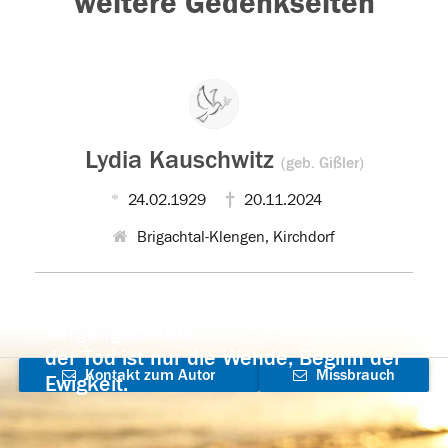
weitere Gedenkseiten
Lydia Kauschwitz
(geb. Gißler)
24.02.1929
20.11.2024
Brigachtal-Klengen, Kirchdorf
Der Tod ist nicht das Ende, nicht die
Vergänglichkeit,
der Tod ist nur die Wende, Beginn der
Kontakt zum Autor
Missbrauch
Ewigkeit.
aufnehmen
melden