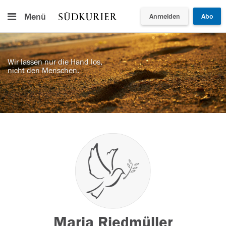
Menü
Anmelden
Abo
Wir lassen nur die Hand los,
nicht den Menschen.
Maria Riedmüller