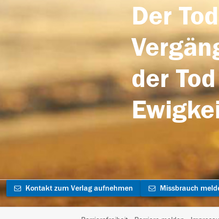
Der Tod
Vergäng
der Tod
Ewigkei
Kontakt zum Verlag aufnehmen
Missbrauch meld