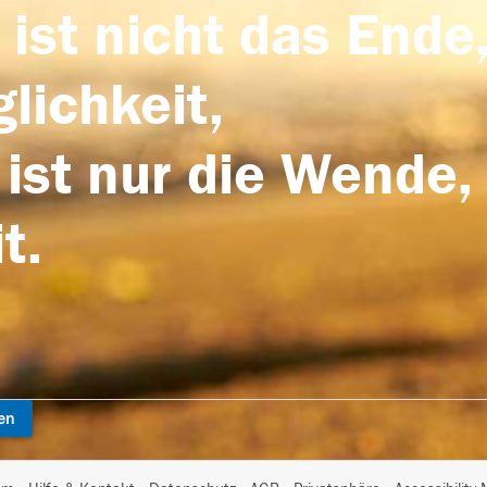
 ist nicht das Ende,
lichkeit,
 ist nur die Wende,
t.
en