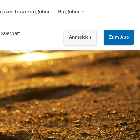
gazin Trauerratgeber
Ratgeber
barschaft
Anmelden
Zum
Abo