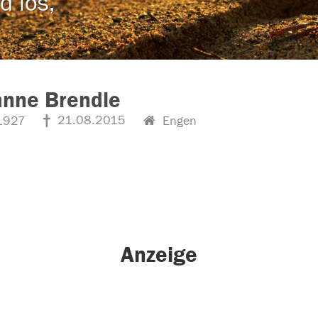
d los,
anne Brendle
21.08.2015
1927
Engen
Anzeige