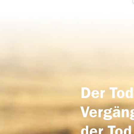
Der Tod
Vergäng
der Tod