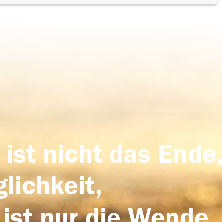
 ist nicht das Ende,
lichkeit,
 ist nur die Wende,