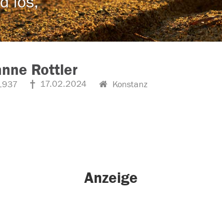
d los,
nne Rottler
17.02.2024
1937
Konstanz
Anzeige