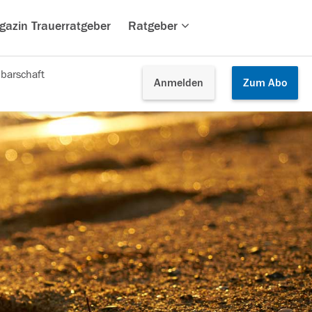
gazin Trauerratgeber
Ratgeber
barschaft
Anmelden
Zum
Abo