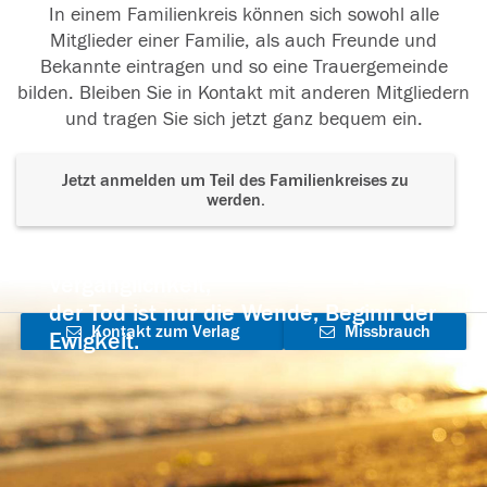
In einem Familienkreis können sich sowohl alle
Mitglieder einer Familie, als auch Freunde und
Bekannte eintragen und so eine Trauergemeinde
bilden. Bleiben Sie in Kontakt mit anderen Mitgliedern
und tragen Sie sich jetzt ganz bequem ein.
Jetzt anmelden um Teil des Familienkreises zu
werden.
Der Tod ist nicht das Ende, nicht die
Vergänglichkeit,
der Tod ist nur die Wende, Beginn der
Kontakt zum Verlag
Missbrauch
Ewigkeit.
aufnehmen
melden