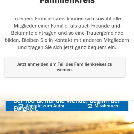
Familienkreis
In einem Familienkreis können sich sowohl alle
Mitglieder einer Familie, als auch Freunde und
Bekannte eintragen und so eine Trauergemeinde
bilden. Bleiben Sie in Kontakt mit anderen Mitgliedern
und tragen Sie sich jetzt ganz bequem ein.
Jetzt anmelden um Teil des Familienkreises zu
werden.
Der Tod ist nicht das Ende, nicht die
Vergänglichkeit,
der Tod ist nur die Wende, Beginn der
Kontakt zum Autor
Missbrauch
Ewigkeit.
aufnehmen
melden