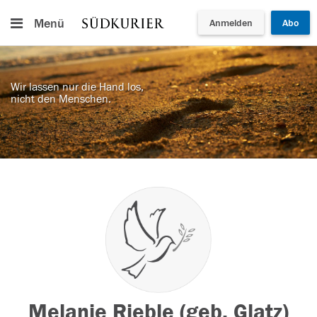
Menü
Anmelden
Abo
Wir lassen nur die Hand los,
nicht den Menschen.
Melanie Rieble (geb. Glatz)