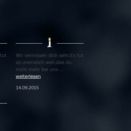
tut
Wir vermissen dich sehr.Es tut
so unendlich weh,das du
nicht mehr bei uns
...
weiterlesen
14.09.2015