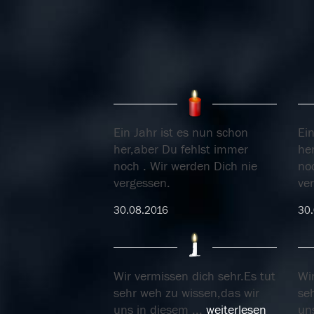
Ein Jahr ist es nun schon
Ein
her,aber Du fehlst immer
he
noch . Wir werden Dich nie
no
vergessen.
ve
30.08.2016
30.
Wir vermissen dich sehr.Es tut
Wir
sehr weh zu wissen,das wir
se
uns in diesem
...
weiterlesen
un