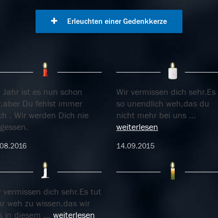
Erleuchten einer Gedenkkerze
 Jahr ist es nun schon
Wir vermissen dich sehr.Es 
r,aber Du fehlst immer
so unendlich weh,das du
ch . Wir werden Dich nie
nicht mehr bei uns
...
rgessen.
weiterlesen
08.2016
14.09.2015
 vermissen dich sehr.Es tut
hr weh zu wissen,das wir
s in diesem
...
weiterlesen