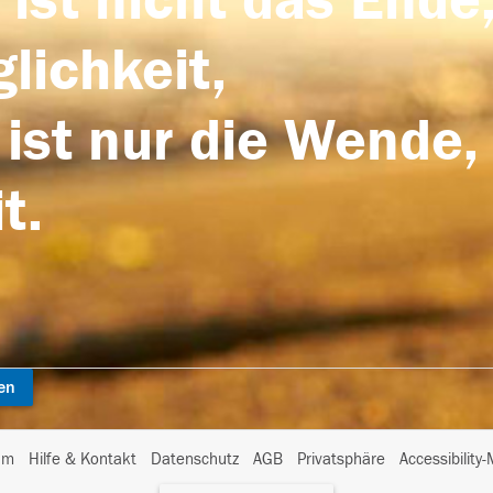
 ist nicht das Ende,
lichkeit,
 ist nur die Wende,
t.
en
I
um
Hilfe & Kontakt
Datenschutz
AGB
Privatsphäre
Accessibility
m