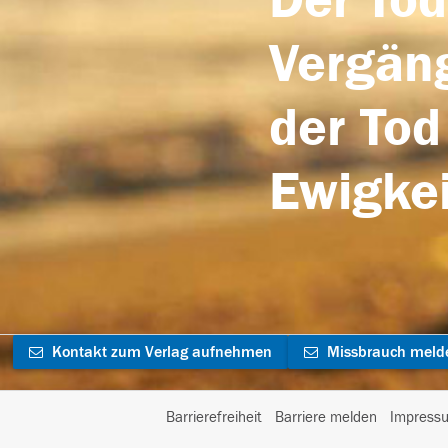
Der Tod
Vergäng
der Tod
Ewigkei
Kontakt zum Verlag aufnehmen
Missbrauch meld
Barrierefreiheit
Barriere melden
Impress