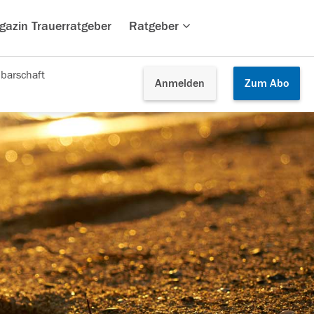
gazin Trauerratgeber
Ratgeber
barschaft
Anmelden
Zum
Abo