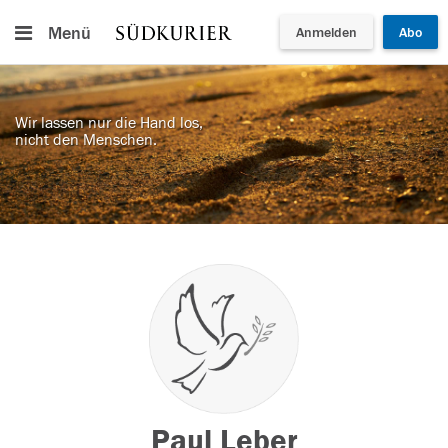
Menü
Anmelden
Abo
Wir lassen nur die Hand los,
nicht den Menschen.
Paul Leber