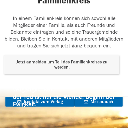
Familienkreis
In einem Familienkreis können sich sowohl alle
Mitglieder einer Familie, als auch Freunde und
Bekannte eintragen und so eine Trauergemeinde
bilden. Bleiben Sie in Kontakt mit anderen Mitgliedern
und tragen Sie sich jetzt ganz bequem ein.
Jetzt anmelden um Teil des Familienkreises zu
werden.
Der Tod ist nicht das Ende, nicht die
Vergänglichkeit,
der Tod ist nur die Wende, Beginn der
Kontakt zum Verlag
Missbrauch
Ewigkeit.
aufnehmen
melden