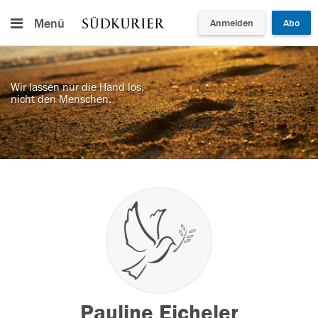
Menü
Anmelden
Abo
Wir lassen nur die Hand los,
nicht den Menschen.
Pauline Eicheler