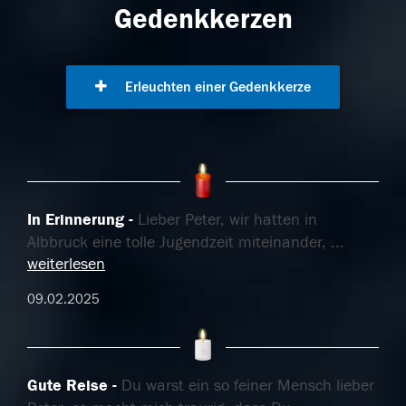
Gedenkkerzen
Erleuchten einer Gedenkkerze
In Erinnerung
Lieber Peter, wir hatten in
Albbruck eine tolle Jugendzeit miteinander,
...
weiterlesen
09.02.2025
Gute Reise
Du warst ein so feiner Mensch lieber