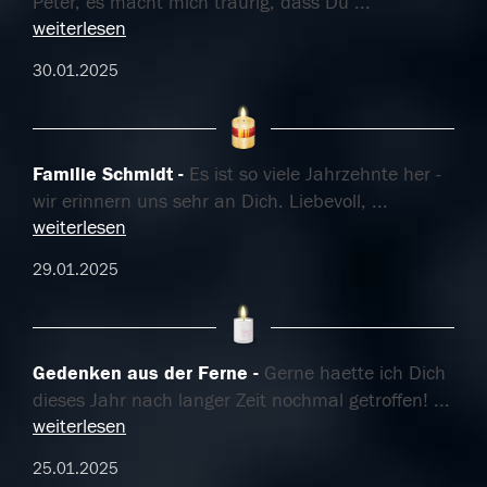
Peter, es macht mich traurig, dass Du
...
weiterlesen
30.01.2025
Familie Schmidt
Es ist so viele Jahrzehnte her -
wir erinnern uns sehr an Dich. Liebevoll,
...
weiterlesen
29.01.2025
Gedenken aus der Ferne
Gerne haette ich Dich
dieses Jahr nach langer Zeit nochmal getroffen!
...
weiterlesen
25.01.2025