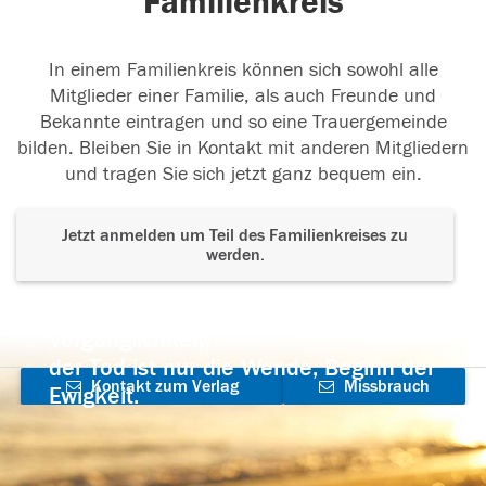
Familienkreis
In einem Familienkreis können sich sowohl alle
Mitglieder einer Familie, als auch Freunde und
Bekannte eintragen und so eine Trauergemeinde
bilden. Bleiben Sie in Kontakt mit anderen Mitgliedern
und tragen Sie sich jetzt ganz bequem ein.
Jetzt anmelden um Teil des Familienkreises zu
werden.
Der Tod ist nicht das Ende, nicht die
Vergänglichkeit,
der Tod ist nur die Wende, Beginn der
Kontakt zum Verlag
Missbrauch
Ewigkeit.
aufnehmen
melden