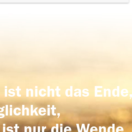
 ist nicht das Ende,
lichkeit,
 ist nur die Wende,