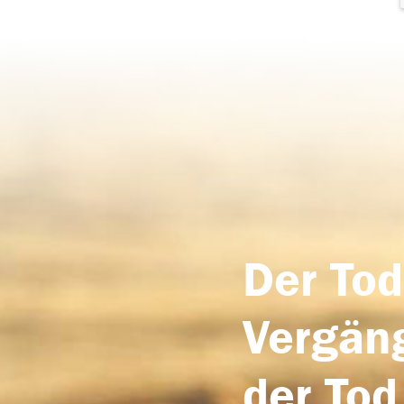
Der Tod
Vergäng
der Tod