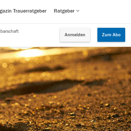
gazin Trauerratgeber
Ratgeber
barschaft
Anmelden
Zum
Abo