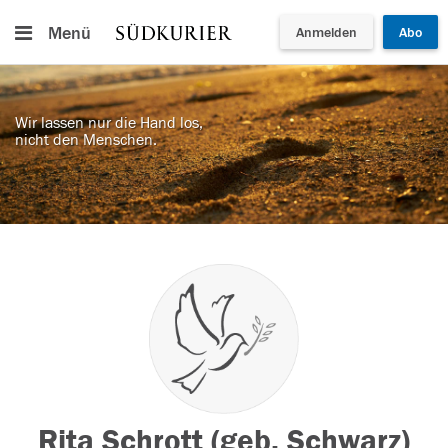
Menü
Anmelden
Abo
Wir lassen nur die Hand los,
nicht den Menschen.
Rita Schrott (geb. Schwarz)