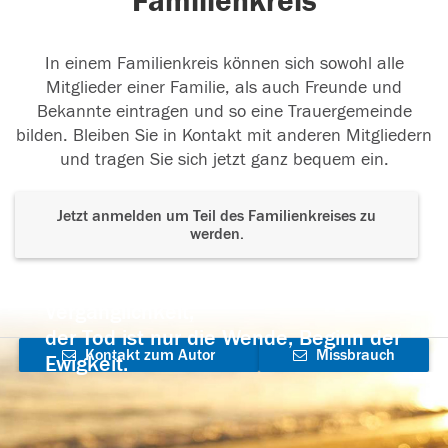
Familienkreis
In einem Familienkreis können sich sowohl alle
Mitglieder einer Familie, als auch Freunde und
Bekannte eintragen und so eine Trauergemeinde
bilden. Bleiben Sie in Kontakt mit anderen Mitgliedern
und tragen Sie sich jetzt ganz bequem ein.
Jetzt anmelden um Teil des Familienkreises zu
werden.
Der Tod ist nicht das Ende, nicht die
Vergänglichkeit,
der Tod ist nur die Wende, Beginn der
Kontakt zum Autor
Missbrauch
Ewigkeit.
aufnehmen
melden