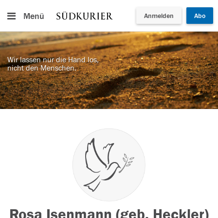
Menü
Anmelden
Abo
Wir lassen nur die Hand los,
nicht den Menschen.
Rosa Isenmann (geb. Heckler)