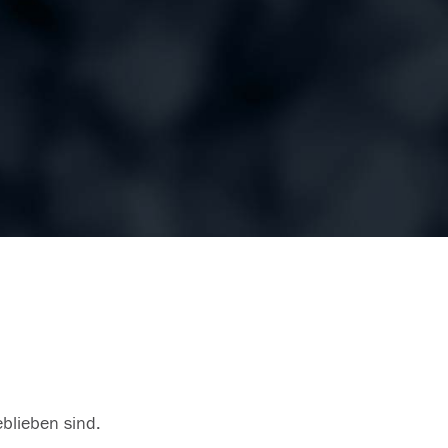
eblieben sind.