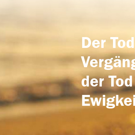
Der Tod
Vergäng
der Tod
Ewigkei