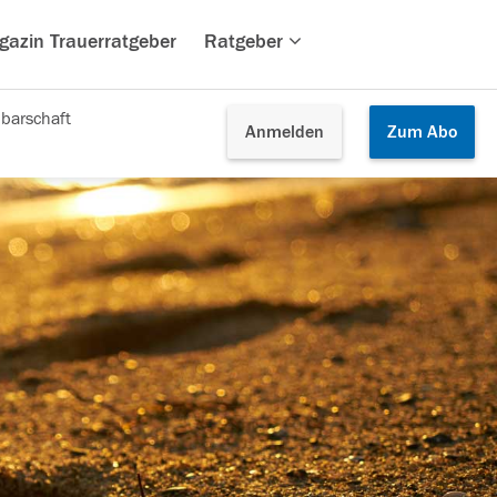
gazin Trauerratgeber
Ratgeber
barschaft
Anmelden
Zum
Abo