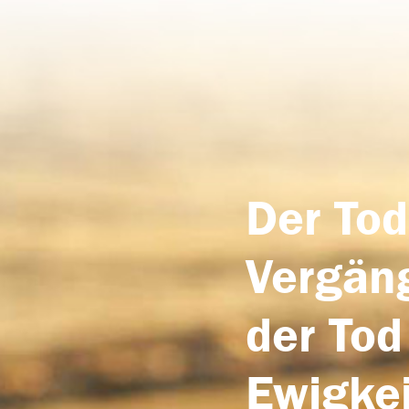
Der Tod
Vergäng
der Tod
Ewigkei