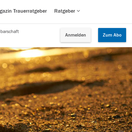
gazin Trauerratgeber
Ratgeber
barschaft
Anmelden
Zum
Abo