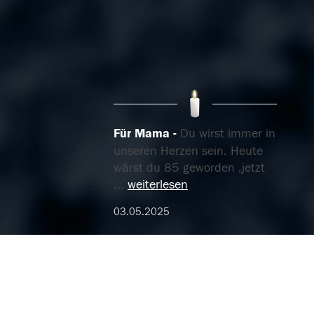
Für Mama
Du wirst immer in
unseren Herzen sein. Heute
wärst du 85 geworden ,jetzt
...
weiterlesen
03.05.2025